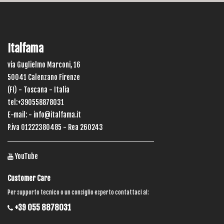
Italfama
via Guglielmo Marconi, 16
50041 Calenzano Firenze
(FI) - Toscana - Italia
tel:+390558878031
E-mail: -
info@italfama.it
P.iva 01222380485 - Rea 260243
YouTube
Customer Care
Per supporto tecnico o un consiglio esperto contattaci al:
+39 055 8878031