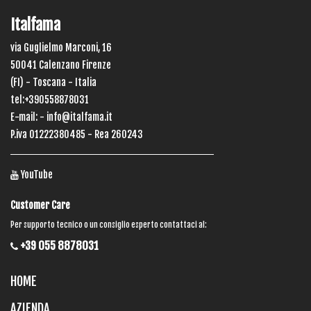
Italfama
via Guglielmo Marconi, 16
50041 Calenzano Firenze
(FI) - Toscana - Italia
tel:+390558878031
E-mail: -
info@italfama.it
P.iva 01222380485 - Rea 260243
YouTube
Customer Care
Per supporto tecnico o un consiglio esperto contattaci al:
+39 055 8878031
HOME
AZIENDA