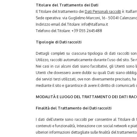
Titolare del Trattamento dei Dati
Il Titolare del trattamento dei
Dati Personali raccolti
è: Italfa
Sede operativa: via Guglielmo Marconi, 16 - 50041 Calenzano F
Indirizzo email del Titolare: info@italfama.it
Telefono del Titolare: +39 055 2645488
Tipologie di Dati raccolti
Dettagli completi su ciascuna tipologia di dati raccolti sono
Utilizzo, raccolti automaticamente durante l’uso del sito. Se no
Nei casi in cui alcuni dati siano facoltativi, gli Utenti sono
Utenti che dovessero avere dubbi su quali Dati siano obbligator
dei servizi terzi utilizzati, ove non diversamente precisato, ha 
mediante il sito e garantisce di avere il diritto di comunicarli 
MODALITÀ E LUOGO DEL TRATTAMENTO DEI DATI RAC
Finalità del Trattamento dei Dati raccolti
I dati dell’utente sono raccolti per consentire al Titolare di
contenuti e funzionalità, Interazione con social network e piat
ulteriori informazioni dettagliate sulle finalità del trattament