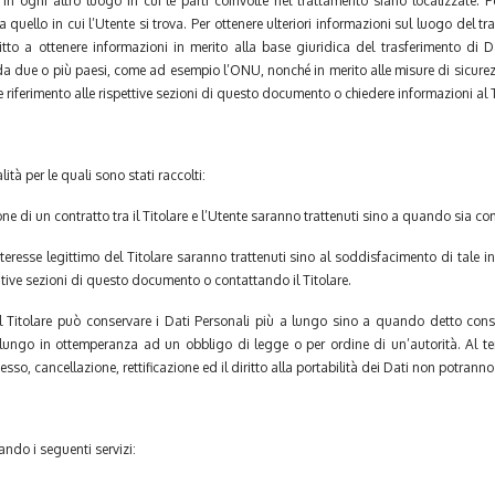
in ogni altro luogo in cui le parti coinvolte nel trattamento siano localizzate. Per
 quello in cui l’Utente si trova. Per ottenere ulteriori informazioni sul luogo del tr
ritto a ottenere informazioni in merito alla base giuridica del trasferimento di
a da due o più paesi, come ad esempio l’ONU, nonché in merito alle misure di sicure
 riferimento alle rispettive sezioni di questo documento o chiedere informazioni al T
lità per le quali sono stati raccolti:
one di un contratto tra il Titolare e l’Utente saranno trattenuti sino a quando sia co
interesse legittimo del Titolare saranno trattenuti sino al soddisfacimento di tale i
elative sezioni di questo documento o contattando il Titolare.
l Titolare può conservare i Dati Personali più a lungo sino a quando detto conse
 lungo in ottemperanza ad un obbligo di legge o per ordine di un’autorità. Al te
ccesso, cancellazione, rettificazione ed il diritto alla portabilità dei Dati non potranno
zando i seguenti servizi: