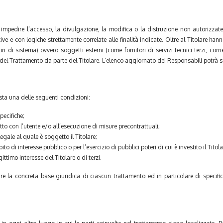
 impedire l’accesso, la divulgazione, la modifica o la distruzione non autorizzate
ve e con logiche strettamente correlate alle finalità indicate. Oltre al Titolare hann
 di sistema) ovvero soggetti esterni (come fornitori di servizi tecnici terzi, corri
l Trattamento da parte del Titolare. L’elenco aggiornato dei Responsabili potrà se
sista una delle seguenti condizioni:
pecifiche;
tto con l’utente e/o all’esecuzione di misure precontrattuali;
gale al quale è soggetto il Titolare;
o di interesse pubblico o per l’esercizio di pubblici poteri di cui è investito il Titola
ttimo interesse del Titolare o di terzi.
re la concreta base giuridica di ciascun trattamento ed in particolare di specifi