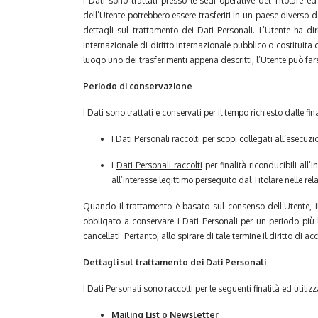
I Dati sono trattati presso le sedi operative del Titolare ed 
dell’Utente potrebbero essere trasferiti in un paese diverso da
dettagli sul trattamento dei Dati Personali. L’Utente ha di
internazionale di diritto internazionale pubblico o costituit
luogo uno dei trasferimenti appena descritti, l’Utente può fare
Periodo di conservazione
I Dati sono trattati e conservati per il tempo richiesto dalle fina
I
Dati Personali raccolti
per scopi collegati all’esecuzi
I
Dati Personali raccolti
per finalità riconducibili all’
all’interesse legittimo perseguito dal Titolare nelle r
Quando il trattamento è basato sul consenso dell’Utente, i
obbligato a conservare i Dati Personali per un periodo più
cancellati. Pertanto, allo spirare di tale termine il diritto di a
Dettagli sul trattamento dei Dati Personali
I Dati Personali sono raccolti per le seguenti finalità ed utiliz
Mailing List o Newsletter