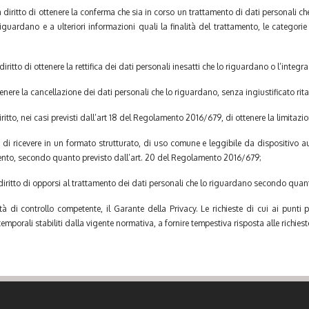
, ha diritto di ottenere la conferma che sia in corso un trattamento di dati personali c
riguardano e a ulteriori informazioni quali la finalità del trattamento, le categorie 
ha diritto di ottenere la rettifica dei dati personali inesatti che lo riguardano o l’integr
ottenere la cancellazione dei dati personali che lo riguardano, senza ingiustificato rita
diritto, nei casi previsti dall’art 18 del Regolamento 2016/679, di ottenere la limitazi
to di ricevere in un formato strutturato, di uso comune e leggibile da dispositivo au
imento, secondo quanto previsto dall’art. 20 del Regolamento 2016/679;
a diritto di opporsi al trattamento dei dati personali che lo riguardano secondo qua
ità di controllo competente, il Garante della Privacy. Le richieste di cui ai punti 
emporali stabiliti dalla vigente normativa, a fornire tempestiva risposta alle richieste 