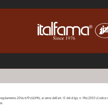
 Regolamento 2016/679 (GDPR), ai sensi dell’art. 13 del d.lgs. n. 196/2003 (Codice in 
te.