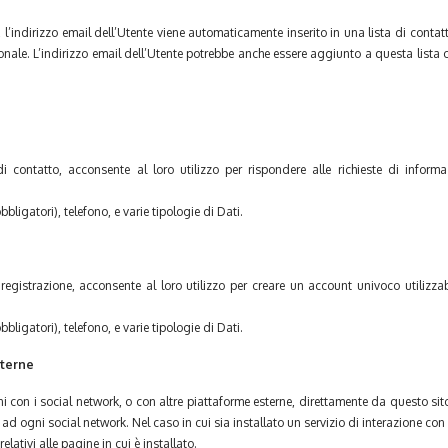
er, l’indirizzo email dell’Utente viene automaticamente inserito in una lista di con
ale. L’indirizzo email dell’Utente potrebbe anche essere aggiunto a questa lista co
 contatto, acconsente al loro utilizzo per rispondere alle richieste di inform
ligatori), telefono, e varie tipologie di Dati.
egistrazione, acconsente al loro utilizzo per creare un account univoco utilizzabil
ligatori), telefono, e varie tipologie di Dati.
sterne
oni con i social network, o con altre piattaforme esterne, direttamente da questo sit
ad ogni social network. Nel caso in cui sia installato un servizio di interazione con 
relativi alle pagine in cui è installato.