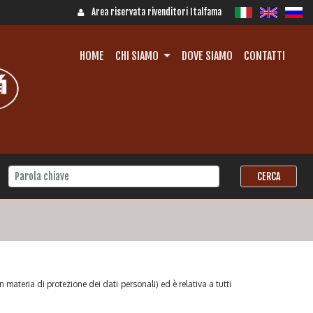
Area riservata rivenditori Italfama
HOME
CHI SIAMO
DOVE SIAMO
CONTATTI
materia di protezione dei dati personali) ed è relativa a tutti