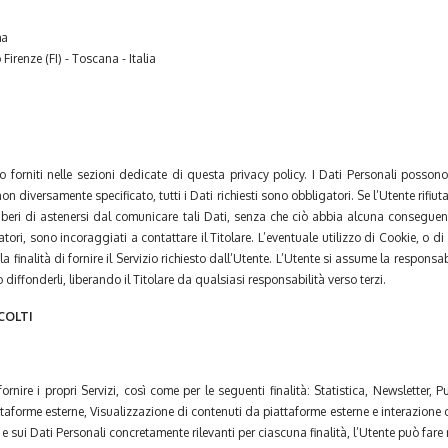
ma
irenze (FI) - Toscana - Italia
 forniti nelle sezioni dedicate di questa privacy policy. I Dati Personali possono
n diversamente specificato, tutti i Dati richiesti sono obbligatori. Se l’Utente rifiuta
 liberi di astenersi dal comunicare tali Dati, senza che ciò abbia alcuna conseguenz
i, sono incoraggiati a contattare il Titolare. L’eventuale utilizzo di Cookie, o di a
la finalità di fornire il Servizio richiesto dall’Utente. L’Utente si assume la responsab
o diffonderli, liberando il Titolare da qualsiasi responsabilità verso terzi.
COLTI
 fornire i propri Servizi, così come per le seguenti finalità: Statistica, Newsletter
taforme esterne, Visualizzazione di contenuti da piattaforme esterne e interazione co
o e sui Dati Personali concretamente rilevanti per ciascuna finalità, l’Utente può far