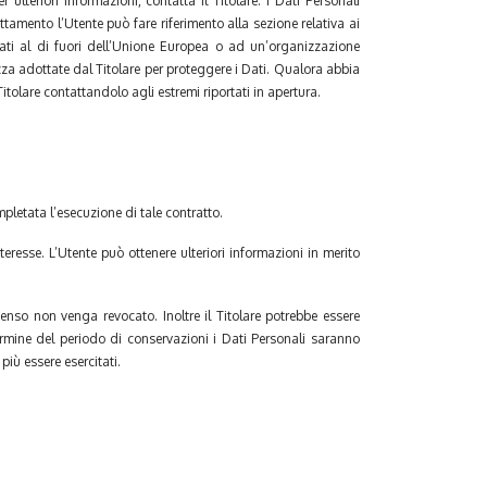
 ulteriori informazioni, contatta il Titolare. I Dati Personali
attamento l’Utente può fare riferimento alla sezione relativa ai
 Dati al di fuori dell’Unione Europea o ad un’organizzazione
zza adottate dal Titolare per proteggere i Dati. Qualora abbia
itolare contattandolo agli estremi riportati in apertura.
mpletata l’esecuzione di tale contratto.
nteresse. L’Utente può ottenere ulteriori informazioni in merito
nso non venga revocato. Inoltre il Titolare potrebbe essere
rmine del periodo di conservazioni i Dati Personali saranno
 più essere esercitati.