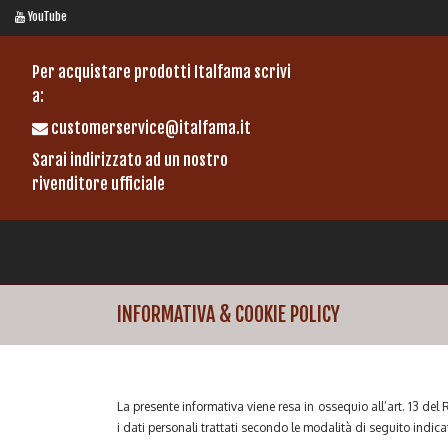
YouTube
Per acquistare prodotti Italfama scrivi
a:
customerservice@italfama.it
Sarai indirizzato ad un nostro
rivenditore ufficiale
INFORMATIVA & COOKIE POLICY
La presente informativa viene resa in ossequio all’art. 13 del
i dati personali trattati secondo le modalità di seguito indica