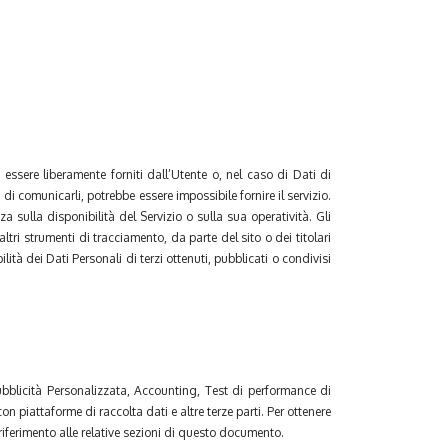
 essere liberamente forniti dall’Utente o, nel caso di Dati di
 di comunicarli, potrebbe essere impossibile fornire il servizio.
a sulla disponibilità del Servizio o sulla sua operatività. Gli
ltri strumenti di tracciamento, da parte del sito o dei titolari
ilità dei Dati Personali di terzi ottenuti, pubblicati o condivisi
, Pubblicità Personalizzata, Accounting, Test di performance di
n piattaforme di raccolta dati e altre terze parti. Per ottenere
e riferimento alle relative sezioni di questo documento.