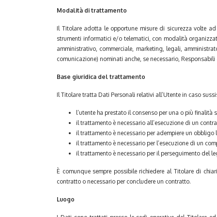
Modalità di trattamento
Il Titolare adotta le opportune misure di sicurezza volte ad
strumenti informatici e/o telematici, con modalità organizzati
amministrativo, commerciale, marketing, legali, amministratori
comunicazione) nominati anche, se necessario, Responsabili de
Base giuridica del trattamento
Il Titolare tratta Dati Personali relativi all’Utente in caso sus
l’utente ha prestato il consenso per una o più finalità s
il trattamento è necessario all’esecuzione di un contra
il trattamento è necessario per adempiere un obbligo le
il trattamento è necessario per l’esecuzione di un compit
il trattamento è necessario per il perseguimento del legi
È comunque sempre possibile richiedere al Titolare di chiari
contratto o necessario per concludere un contratto.
Luogo