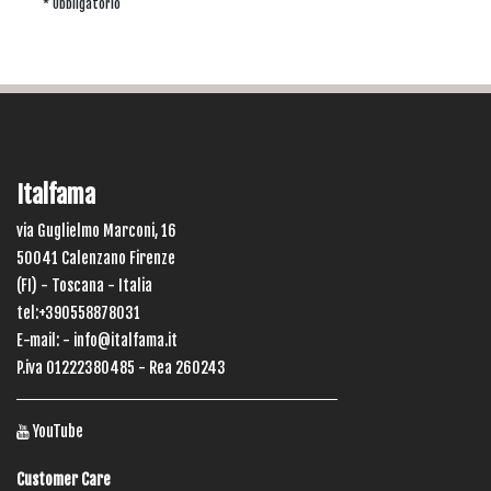
* Obbligatorio
Italfama
via Guglielmo Marconi, 16
50041 Calenzano Firenze
(FI) - Toscana - Italia
tel:+390558878031
E-mail: -
info@italfama.it
P.iva 01222380485 - Rea 260243
YouTube
Customer Care