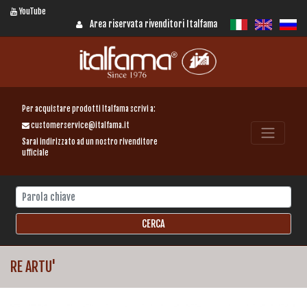
YouTube
Area riservata rivenditori Italfama
Per acquistare prodotti Italfama scrivi a:
customerservice@italfama.it
Sarai indirizzato ad un nostro rivenditore
ufficiale
RE ARTU'