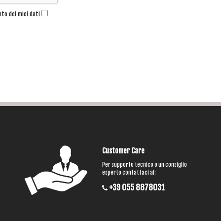
nto dei miei dati
Customer Care
Per supporto tecnico o un consiglio
esperto contattaci al:
+39 055 8878031