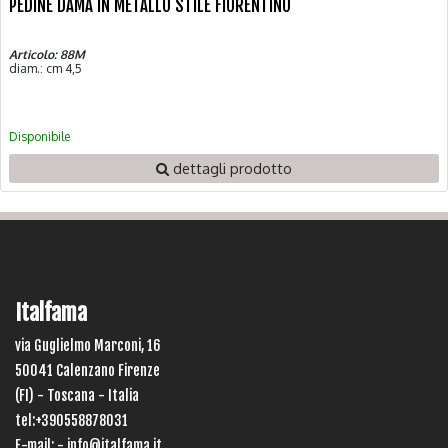
PEDINE DAMA IN METALLO STILE FIORENTINO
Articolo: 88M
diam.: cm 4,5
Disponibile
dettagli prodotto
Italfama
via Guglielmo Marconi, 16
50041 Calenzano Firenze
(FI) - Toscana - Italia
tel:+390558878031
E-mail: -
info@italfama.it