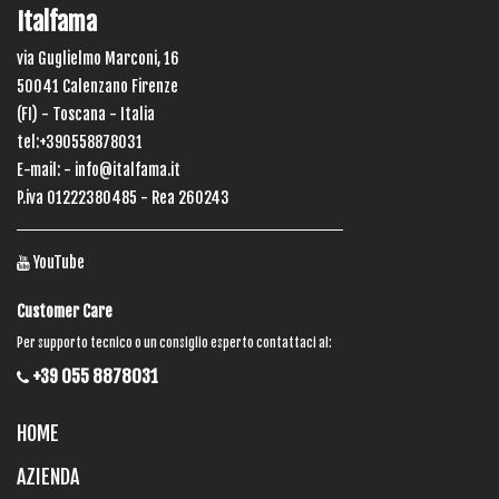
Italfama
via Guglielmo Marconi, 16
50041 Calenzano Firenze
(FI) - Toscana - Italia
tel:+390558878031
E-mail: -
info@italfama.it
P.iva 01222380485 - Rea 260243
YouTube
Customer Care
Per supporto tecnico o un consiglio esperto contattaci al:
+39 055 8878031
HOME
AZIENDA