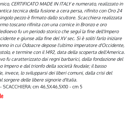
unico, CERTIFICATO MADE IN ITALY e numerato, realizzato in
antica tecnica della fusione a cera persa, rifinito con Oro 24
singolo pezzo è firmato dallo scultore. Scacchiera realizzata
rmo toscano rifinita con una cornice in Bronzo e oro
Medioevo fu un periodo storico che seguì la fine dell'Impero
ente e giunse alla fine del XV sec. Si è soliti farlo iniziare
 anno in cui Odoacre depose l'ultimo imperatore d'Occidente,
olo, e termine con il 1492, data della scoperta dell'America.
vo fu caratterizzato dai regni barbarici, dalla fondazione del
Impero e dal trionfo della società feudale; il basso
 invece, lo svilupparsi dei liberi comuni, dalla crisi del
 sorgere delle libere signorie d'Italia.
6 - SCACCHIERA: cm 46,5X46,5X10 - cm 5
le