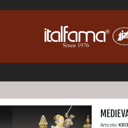
MEDIEV
Articolo:
K81