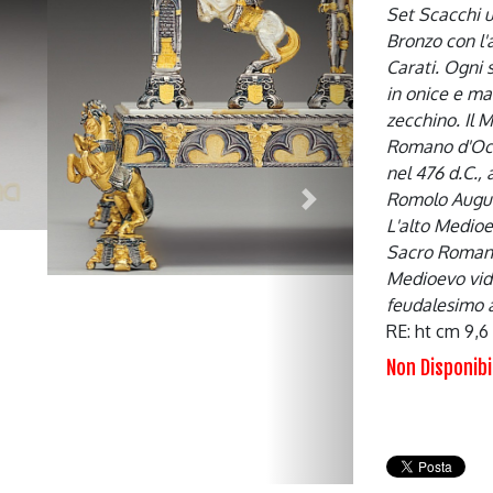
Set Scacchi 
Bronzo con l'
Carati. Ogni 
in onice e ma
zecchino. Il 
Romano d'Occid
nel 476 d.C.,
Romolo August
Next
L'alto Medioe
Sacro Romano 
Medioevo vide,
feudalesimo al
RE: ht cm 9,
Non Disponibi