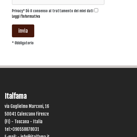
Privacy* Dò il consenso al trattamento dei miei dati
Leggi l'informativa
invia
* Obbligatorio
Italfama
via Guglielmo Marconi, 16
50041 Calenzano Firenze
(FI) - Toscana - Italia
tel:+390558878031
E-mail: -
info@italfama.it