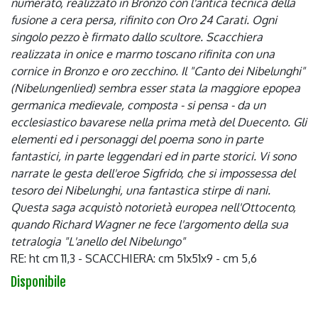
numerato, realizzato in Bronzo con l'antica tecnica della
fusione a cera persa, rifinito con Oro 24 Carati. Ogni
singolo pezzo è firmato dallo scultore. Scacchiera
realizzata in onice e marmo toscano rifinita con una
cornice in Bronzo e oro zecchino. Il "Canto dei Nibelunghi"
(Nibelungenlied) sembra esser stata la maggiore epopea
germanica medievale, composta - si pensa - da un
ecclesiastico bavarese nella prima metà del Duecento. Gli
elementi ed i personaggi del poema sono in parte
fantastici, in parte leggendari ed in parte storici. Vi sono
narrate le gesta dell'eroe Sigfrido, che si impossessa del
tesoro dei Nibelunghi, una fantastica stirpe di nani.
Questa saga acquistò notorietà europea nell'Ottocento,
quando Richard Wagner ne fece l'argomento della sua
tetralogia "L'anello del Nibelungo"
RE: ht cm 11,3 - SCACCHIERA: cm 51x51x9 - cm 5,6
Disponibile